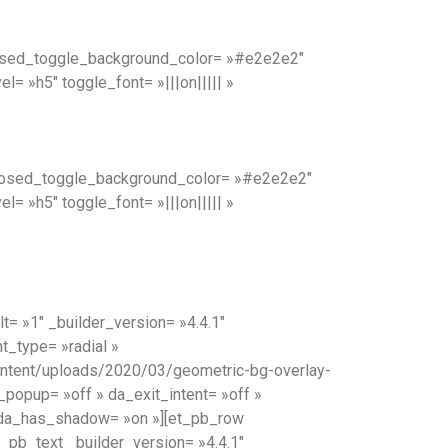
closed_toggle_background_color= »#e2e2e2″
= »h5″ toggle_font= »|||on||||| »
 closed_toggle_background_color= »#e2e2e2″
= »h5″ toggle_font= »|||on||||| »
= »1″ _builder_version= »4.4.1″
_type= »radial »
content/uploads/2020/03/geometric-bg-overlay-
_popup= »off » da_exit_intent= »off »
» da_has_shadow= »on »][et_pb_row
_pb_text _builder_version= »4.4.1″