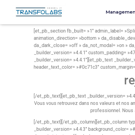
Management 
[et_pb_section fb_built= »1″ admin_label= »Spl
animation_direction= »bottom » da_disable_devi
da_dark_close= »off » da_not_modal= »on » da
_builder_version= »4.4.1″ custom_padding= »47
_builder_version= »4.4.1″][et_pb_text _builder_
header_text_color= »#0c71c3″ custom_margin= 
re
[/et_pb_text][et_pb_text _builder_version= »4.
Vous vous retrouvez dans nos valeurs et nos a
professionnel. Nous s
[/et_pb_text][/et_pb_column][et_pb_column typ
_builder_version= »4.4.3″ background_color= »