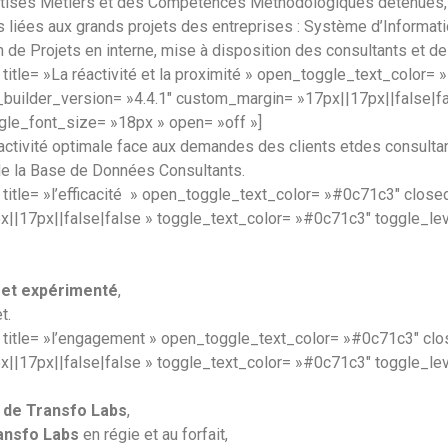
rtises Métiers et des Compétences Méthodologiques détenues,
liées aux grands projets des entreprises : Système d’Informati
de Projets en interne, mise à disposition des consultants et de
itle= »La réactivité et la proximité » open_toggle_text_color=
uilder_version= »4.4.1″ custom_margin= »17px||17px||false|fa
oggle_font_size= »18px » open= »off »]
éactivité optimale face aux demandes des clients etdes consultan
de la Base de Données Consultants.
title= »l’efficacité » open_toggle_text_color= »#0c71c3″ clo
||17px||false|false » toggle_text_color= »#0c71c3″ toggle_level
é et expérimenté
,
t.
 title= »l’engagement » open_toggle_text_color= »#0c71c3″ c
||17px||false|false » toggle_text_color= »#0c71c3″ toggle_level
e de Transfo
Labs
,
ransfo
Labs
en régie et au forfait,