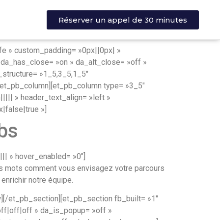
Réserver un appel de 30 minutes
bfe » custom_padding= »0px||0px| »
» da_has_close= »on » da_alt_close= »off »
structure= »1_5,3_5,1_5″
][/et_pb_column][et_pb_column type= »3_5″
|||| » header_text_align= »left »
false|true »]
abs
|| » hover_enabled= »0″]
ues mots comment vous envisagez votre parcours
enrichir notre équipe.
[/et_pb_section][et_pb_section fb_built= »1″
ff|off|off » da_is_popup= »off »