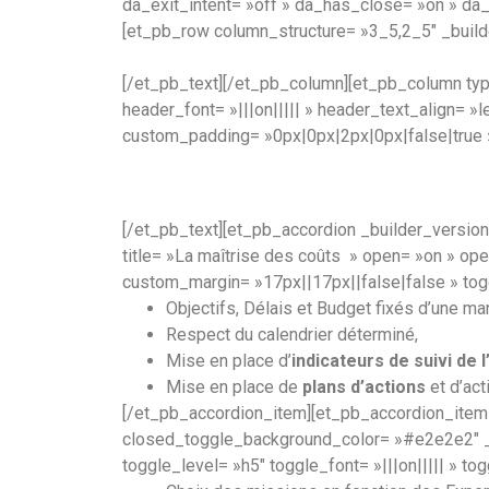
da_exit_intent= »off » da_has_close= »on » da
[et_pb_row column_structure= »3_5,2_5″ _builde
[/et_pb_text][/et_pb_column][et_pb_column type
header_font= »|||on||||| » header_text_align= 
custom_padding= »0px|0px|2px|0px|false|true 
[/et_pb_text][et_pb_accordion _builder_versio
title= »La maîtrise des coûts » open= »on » o
custom_margin= »17px||17px||false|false » togg
Objectifs, Délais et Budget fixés d’une man
Respect du calendrier déterminé,
Mise en place d’
indicateurs de suivi de 
Mise en place de
plans d’actions
et d’act
[/et_pb_accordion_item][et_pb_accordion_item
closed_toggle_background_color= »#e2e2e2″ _b
toggle_level= »h5″ toggle_font= »|||on||||| » t