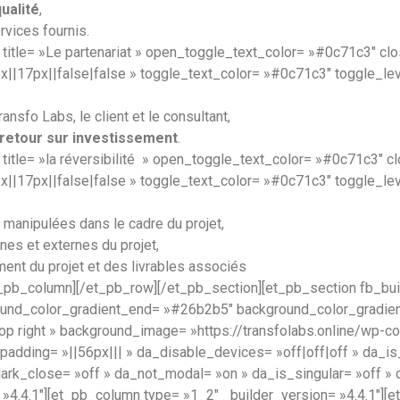
qualité
,
ervices fournis.
 title= »Le partenariat » open_toggle_text_color= »#0c71c3″ 
||17px||false|false » toggle_text_color= »#0c71c3″ toggle_level
ansfo Labs, le client et le consultant,
 retour sur investissement
.
title= »la réversibilité » open_toggle_text_color= »#0c71c3″
||17px||false|false » toggle_text_color= »#0c71c3″ toggle_level
manipulées dans le cadre du projet,
nes et externes du projet,
ment du projet et des livrables associés
_pb_column][/et_pb_row][/et_pb_section][et_pb_section fb_built
und_color_gradient_end= »#26b2b5″ background_color_gradient
top right » background_image= »https://transfolabs.online/wp-
adding= »||56px||| » da_disable_devices= »off|off|off » da_is
dark_close= »off » da_not_modal= »on » da_is_singular= »off 
»4.4.1″][et_pb_column type= »1_2″ _builder_version= »4.4.1″][et