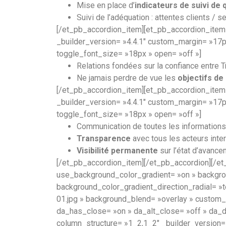
Mise en place d’
indicateurs de suivi de 
Suivi de l’adéquation : attentes clients / s
[/et_pb_accordion_item][et_pb_accordion_item
_builder_version= »4.4.1″ custom_margin= »17px
toggle_font_size= »18px » open= »off »]
Relations fondées sur la confiance entre Tr
Ne jamais perdre de vue les
objectifs de
[/et_pb_accordion_item][et_pb_accordion_item 
_builder_version= »4.4.1″ custom_margin= »17px
toggle_font_size= »18px » open= »off »]
Communication de toutes les informations 
Transparence
avec tous les acteurs inter
Visibilité permanente
sur l’état d’avance
[/et_pb_accordion_item][/et_pb_accordion][/et
use_background_color_gradient= »on » backgro
background_color_gradient_direction_radial= »
01.jpg » background_blend= »overlay » custom_p
da_has_close= »on » da_alt_close= »off » da_
column_structure= »1_2,1_2″ _builder_version= 