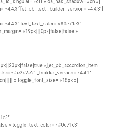
da_is_singular= »off » da_has_shadow= »on »]
 »4.4.3″][et_pb_text _builder_version= »4.4.3″]
n= »4.4.3″ text_text_color= »#0c71c3″
m_margin= »19px|||0px|false|false »
px||23px|false|true »][et_pb_accordion_item
lor= »#e2e2e2″ _builder_version= »4.4.1″
n||||| » toggle_font_size= »18px »]
71c3″
lse » toggle_text_color= »#0c71c3″