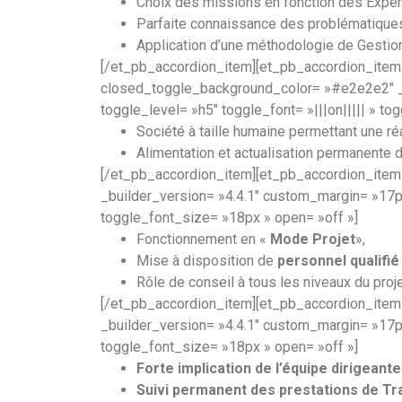
Choix des missions en fonction des Expe
Parfaite connaissance des problématiques 
Application d’une méthodologie de Gestion 
[/et_pb_accordion_item][et_pb_accordion_item t
closed_toggle_background_color= »#e2e2e2″ _b
toggle_level= »h5″ toggle_font= »|||on||||| » t
Société à taille humaine permettant une r
Alimentation et actualisation permanente 
[/et_pb_accordion_item][et_pb_accordion_item 
_builder_version= »4.4.1″ custom_margin= »17px
toggle_font_size= »18px » open= »off »]
Fonctionnement en «
Mode Projet
»,
Mise à disposition de
personnel qualifi
Rôle de conseil à tous les niveaux du proje
[/et_pb_accordion_item][et_pb_accordion_item
_builder_version= »4.4.1″ custom_margin= »17px
toggle_font_size= »18px » open= »off »]
Forte implication de l’équipe dirigeant
Suivi permanent des prestations de T