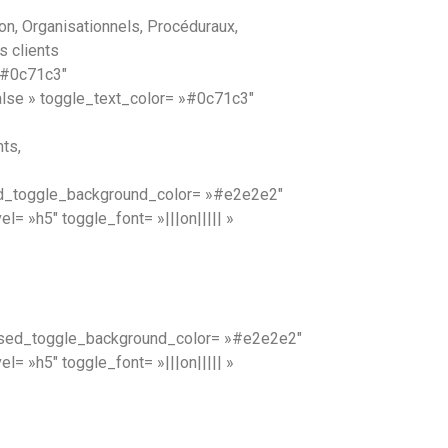
on, Organisationnels, Procéduraux,
s clients
 »#0c71c3″
lse » toggle_text_color= »#0c71c3″
ts,
sed_toggle_background_color= »#e2e2e2″
= »h5″ toggle_font= »|||on||||| »
losed_toggle_background_color= »#e2e2e2″
= »h5″ toggle_font= »|||on||||| »