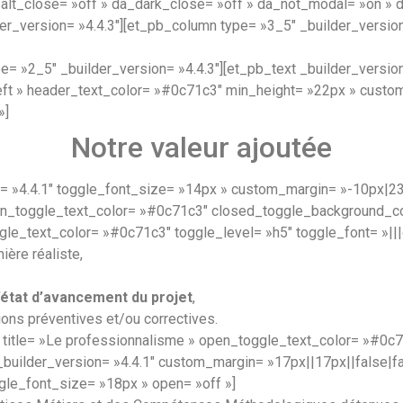
_alt_close= »off » da_dark_close= »off » da_not_modal= »on » 
r_version= »4.4.3″][et_pb_column type= »3_5″ _builder_version=
= »2_5″ _builder_version= »4.4.3″][et_pb_text _builder_versio
»left » header_text_color= »#0c71c3″ min_height= »22px » custo
»]
Notre valeur ajoutée
n= »4.4.1″ toggle_font_size= »14px » custom_margin= »-10px|23
pen_toggle_text_color= »#0c71c3″ closed_toggle_background_co
le_text_color= »#0c71c3″ toggle_level= »h5″ toggle_font= »|||o
ière réaliste,
l’état d’avancement du projet
,
ions préventives et/ou correctives.
 title= »Le professionnalisme » open_toggle_text_color= »#0c
uilder_version= »4.4.1″ custom_margin= »17px||17px||false|fa
oggle_font_size= »18px » open= »off »]