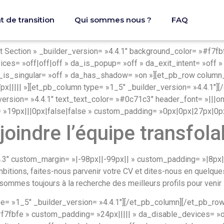
de transition
Qui sommes nous ?
FAQ
it Section » _builder_version= »4.4.1″ background_color= »#f7f
ces= »off|off|off » da_is_popup= »off » da_exit_intent= »off 
_is_singular= »off » da_has_shadow= »on »][et_pb_row column_
px||||| »][et_pb_column type= »1_5″ _builder_version= »4.4.1″
version= »4.4.1″ text_text_color= »#0c71c3″ header_font= »|||on|
»19px|||0px|false|false » custom_padding= »0px|0px|27px|0px|
joindre l’équipe transfol
4.3″ custom_margin= »|-98px||-99px|| » custom_padding= »|8px||
mbitions, faites-nous parvenir votre CV et dites-nous en quelq
ommes toujours à la recherche des meilleurs profils pour venir 
e= »1_5″ _builder_version= »4.4.1″][/et_pb_column][/et_pb_row]
#f7fbfe » custom_padding= »24px||||| » da_disable_devices= »o